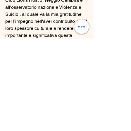
Club Lions Host di Reggio Calabria e 
all'osservatorio nazionale Violenza e 
Suicidi, al quale va la mia gratitudine 
per l'impegno nell'aver contribuito con il 
loro spessore culturale a rendere 
importante e significativa questa 
campagna di sensibilizzazione.
Rassegna Stampa
Cult and social - 
Oroscenza: L'Arte 
che Rompe il Silenzio della 
Violenza
Il Reggino - 
L'arte della Moda 
Incontra la Cultura della Non 
Violenza
Filosofia