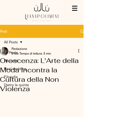
Post
All Posts
Redazione
All Posts
9 feb
Tempo di lettura: 3 min
Oroscenza: L'Arte della
Racconti
Moda Incontra la
Real wedding
Filosofia
Cultura della Non
Dietro le quinte
Violenza