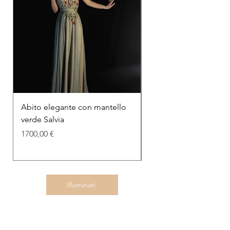
Abito elegante con mantello
Abito elegante in sati
verde Salvia
Golden Amber
Prezzo
Prezzo
1700,00 €
1200,00 €
Illuminati