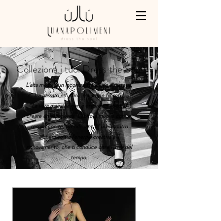
Colleziona i tuoi Dress the Soul
L'alta moda è un incontro tra anima e materia,
tra passato e futuro, tra arte e filosofia.
La vera maestria non è creare un abito, è
creare un'esperienza. L'abito si muove con te,
respira con te, prende vita. E' un incontro
alchemico tra l'energia creativa e il
rinnovamento, che ti conduce oltre i limiti del
tempo.