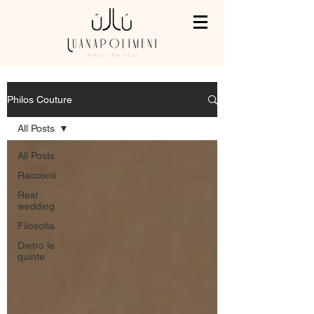
Philos Couture
All Posts
All Posts
Racconti
Real
wedding
Filosofia
Dietro le
quinte