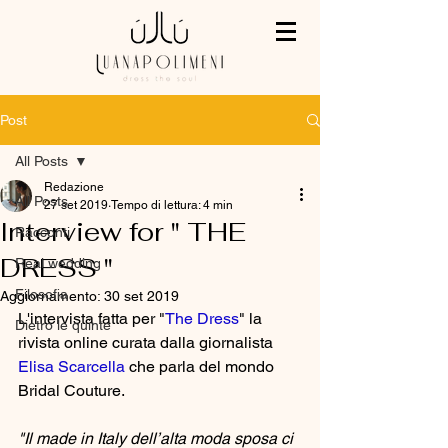
Post
All Posts
Redazione
All Posts
27 set 2019
Tempo di lettura: 4 min
Interview for " THE
Racconti
DRESS "
Real wedding
Filosofia
Aggiornamento:
30 set 2019
L'intervista fatta per "
The Dress
" la 
Dietro le quinte
rivista online curata dalla giornalista  
Elisa Scarcella
che parla del mondo 
Bridal Couture. 
"Il made in Italy dell’alta moda sposa ci 