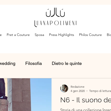
e
Pret a Couture
Sposa
Press Highlights
Philos Couture
Bi
wedding
Filosofia
Dietro le quinte
Redazione
4 gen 2020
Tempo di lettura
N6 - Il suono del
Storia di una collezione [pre