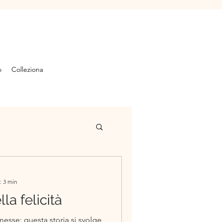
o
Colleziona
: 3 min
la felicità
messe: questa storia si svolge