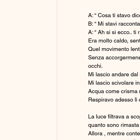
A: “ Cosa ti stavo di
B: “ Mi stavi raccont
A: “ Ah si si ecco.. t
Era molto caldo, senti
Quel movimento lento
Senza accorgermene m
occhi. 
Mi lascio andare dal
Mi lascio scivolare in
Acqua come crisma m
Respiravo adesso lì 
La luce filtrava a sco
quanto sono rimasta i
Allora , mentre cont