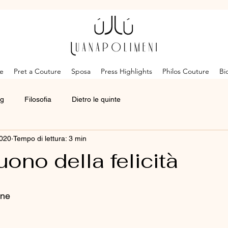
e
Pret a Couture
Sposa
Press Highlights
Philos Couture
Bi
ng
Filosofia
Dietro le quinte
2020
Tempo di lettura: 3 min
uono della felicità
one