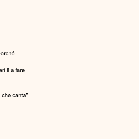
perché 
 lì a fare i 
e che canta” 