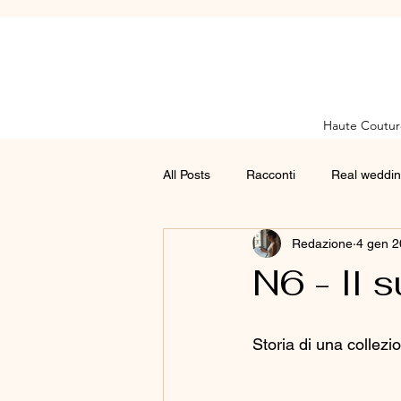
Haute Coutur
All Posts
Racconti
Real weddi
Redazione
4 gen 
N6 - Il s
Storia di una collezi