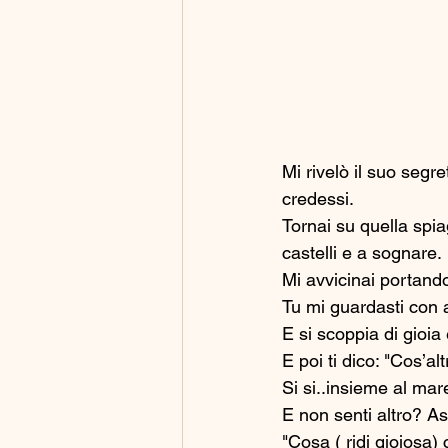
Mi rivelò il suo seg
credessi. 
Tornai su quella spia
castelli e a sognare. 
Mi avvicinai portandot
Tu mi guardasti con a
E si scoppia di gioia e
E poi ti dico: "Cos’alt
Si si..insieme al mar
E non senti altro? As
"Cosa ( ridi gioiosa)