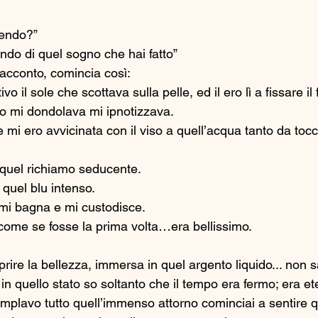
cendo?” 
ando di quel sogno che hai fatto” 
i racconto, comincia così: 
vo il sole che scottava sulla pelle, ed il ero lì a fissare i
 mi dondolava mi ipnotizzava. 
i ero avvicinata con il viso a quell’acqua tanto da tocca
 quel richiamo seducente.
 quel blu intenso.
i bagna e mi custodisce. 
come se fosse la prima volta…era bellissimo. 
prire la bellezza, immersa in quel argento liquido... non sa
n quello stato so soltanto che il tempo era fermo; era et
emplavo tutto quell’immenso attorno cominciai a sentire 