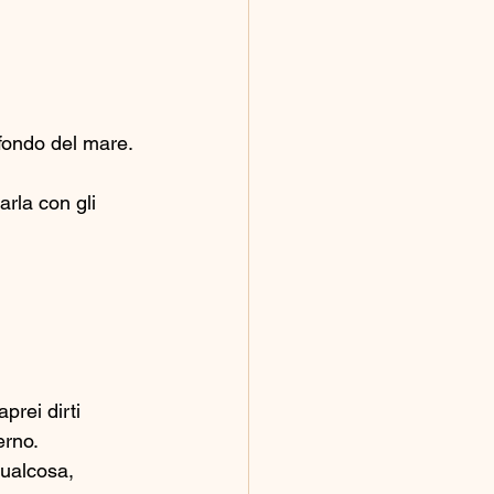
l fondo del mare. 
rla con gli 
prei dirti 
erno.
qualcosa, 