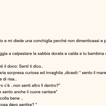
reto e mi diede una conchiglia perché non dimenticassi e 
ggia a calpestare la sabbia dorata e calda e tu bambina eri
 
i il dono: Senti ti dico..
ria sorpresa curiosa ed invaghita ,dicesti: “ sento il mar
 di risa..
ro c’è ..non senti altro lì dentro?” 
e sento anche il cuore cantare” 
colta bene ..
 cosa devo sentire? "