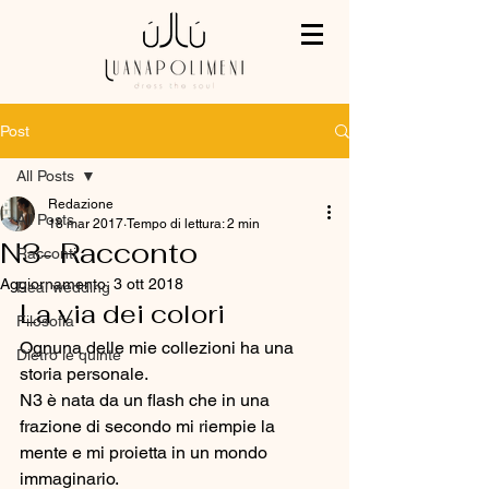
Post
All Posts
Redazione
All Posts
18 mar 2017
Tempo di lettura: 2 min
N3- Racconto
Racconti
Aggiornamento:
3 ott 2018
Real wedding
La via dei colori
Filosofia
Ognuna delle mie collezioni ha una 
Dietro le quinte
storia personale. 
N3 è nata da un flash che in una 
frazione di secondo mi riempie la 
mente e mi proietta in un mondo 
immaginario. 