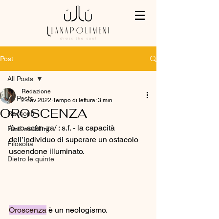
Post
All Posts
Redazione
All Posts
2 nov 2022
Tempo di lettura: 3 min
OROSCENZA
Racconti
/ò-ro-scèn-za/ : s.f. - la capacità 
Real wedding
dell’individuo di superare un ostacolo 
Filosofia
uscendone illuminato.
Dietro le quinte
Oroscenza
 è un neologismo.